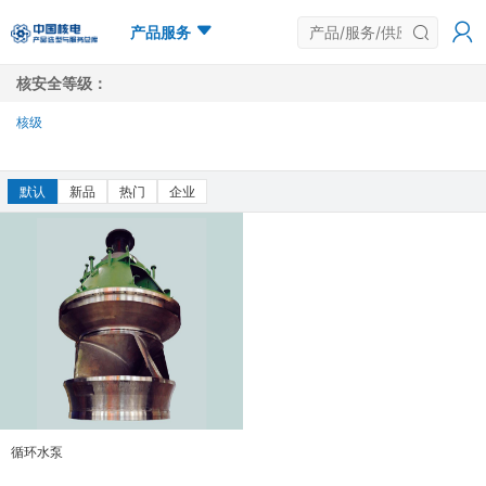
产品服务
核安全等级：
核级
多选
默认
新品
热门
企业
循环水泵