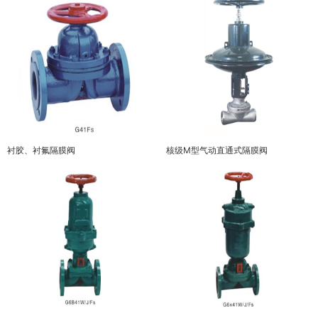
衬胶、衬氟隔膜阀
核级M型气动直通式隔膜阀