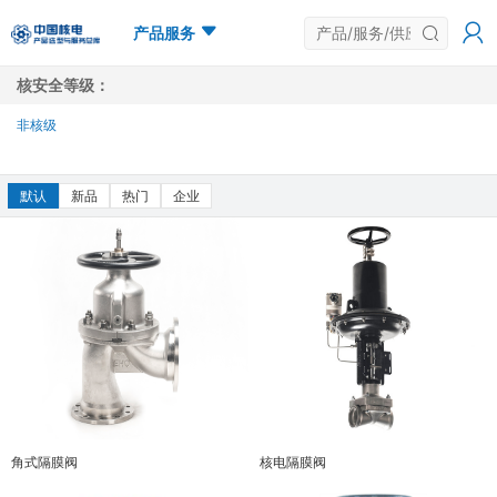
产品服务
核安全等级：
非核级
多选
默认
新品
热门
企业
角式隔膜阀
核电隔膜阀