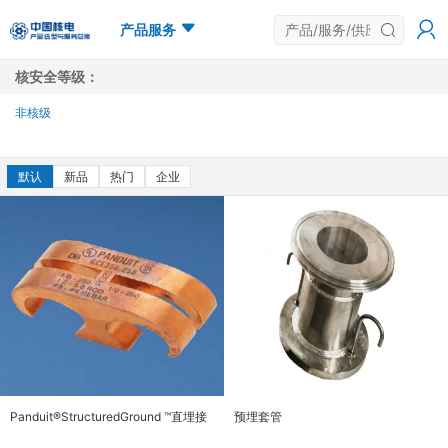
产品服务
核安全等级：
非核级
多选
默认
新品
热门
企业
Panduit®StructuredGround ™直埋接
预埋套管
地系统