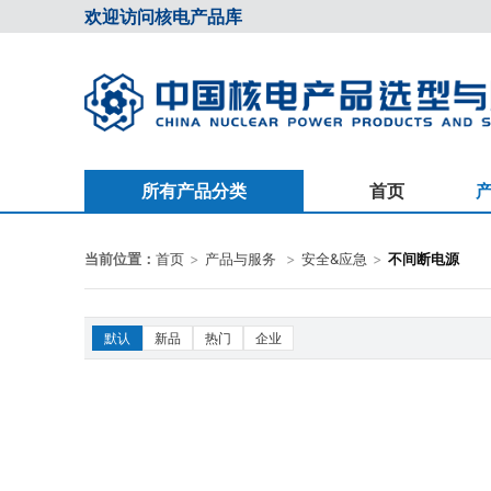
欢迎访问核电产品库
所有产品分类
首页
核岛主设备
泵&压缩机
当前位置：
首页
>
产品与服务
>
安全&应急
>
不间断电源
压力容器
阀门类
电气类
仪器仪表
默认
新品
热门
企业
数字化&智能化
电子&通信
智能制造
通风&冷却
换热加热
过滤&分离
润滑类